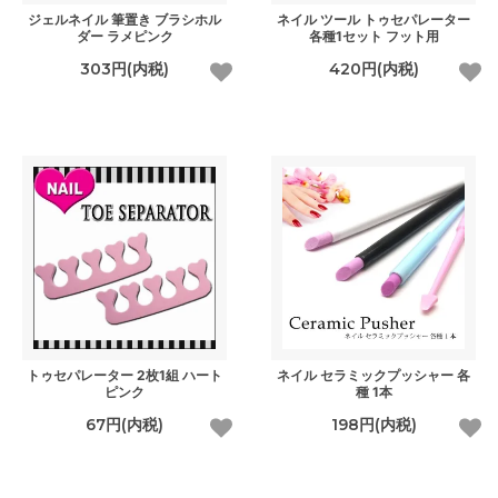
ジェルネイル 筆置き ブラシホル
ネイル ツール トゥセパレーター
ダー ラメピンク
各種1セット フット用
303円(内税)
420円(内税)
トゥセパレーター 2枚1組 ハート
ネイル セラミックプッシャー 各
ピンク
種 1本
67円(内税)
198円(内税)