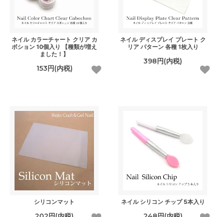
ネイル カラーチャート クリア カ
ネイル ディスプレイ プレート ク
ボション 10個入り 【種類が増え
リア パターン 各種 1枚入り
ました！】
398円(内税)
153円(内税)
シリコンマット
ネイル シリコン チップ 5本入り
202円(内税)
248円(内税)