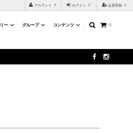
アカウント
ログイン
会員登録
ゴリー
グループ
コンテンツ
0
ネイルツール
デコパーツから選ぶ
まつ毛エクステ
セット商品から選ぶ