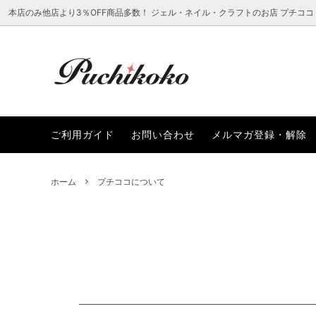
本店のみ他店より3％OFF商品多数！ ジェル・ネイル・クラフトのお店 プチココ
ラインストーン
新着から選ぶ
ご利用ガイド
ネイル
レジン
プチコ
ご利用ガイド
お問い合わせ
メルマガ登録・解除
レジン・クラフト用品
まつ毛エクステアイテムから選ぶ
ファッ
ブラン
SALEアイテムから選ぶ
ホーム
プチココについて