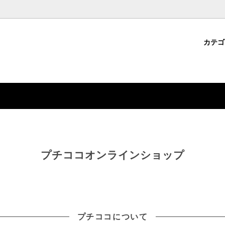
カテ
パーツ
・クラフト用品から選ぶ
コについて
ジェルネイル用品
ファッション雑貨から選ぶ
ション雑貨
ドから選ぶ
デコパーツ
特集から選ぶ
プチココオンラインショップ
プチココについて