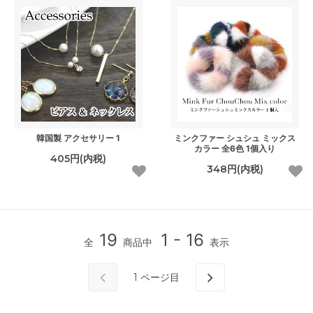
韓国製 アクセサリー 1
ミンクファー シュシュ ミックス
カラー 全6色 1個入り
405円(内税)
348円(内税)
19
1 - 16
全
商品中
表示
1
ページ目