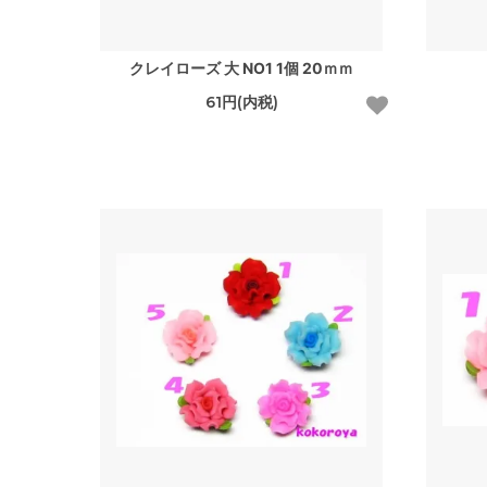
クレイローズ 大 NO1 1個 20ｍｍ
61円(内税)