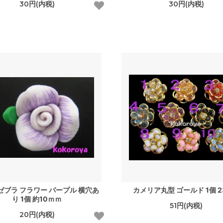
30円(内税)
30円(内税)
ゼブラ フラワー パープル 横穴あ
カメリア丸型 ゴールド 1個 2
り 1個 約10ｍｍ
51円(内税)
20円(内税)