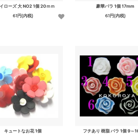
イローズ 大 NO2 1個 20ｍｍ
豪華バラ 1個 17mm
61円(内税)
61円(内税)
キュートなお花 1個
フチあり 樹脂 バラ 1個 9～1