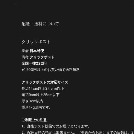
配送・送料について
クリックポスト
業者
日本郵便
備考
クリックポスト
全国一律222円
※1,500円以上のお買い物で送料無料
クリックポストの対応サイズ
長辺14cm以上34ｃｍ以下
短辺9cm以上25cm以下
厚さ3cm以内
重さ1kg以内です。
ご利用上の注意
1、直接ポスト投函でのお届けとなります。
2、配達日時の指定は出来ません。（発送からお届けまでの日数は、2