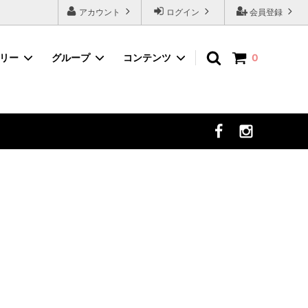
アカウント
ログイン
会員登録
ゴリー
グループ
コンテンツ
0
ネイルツール
デコパーツから選ぶ
まつ毛エクステ
セット商品から選ぶ