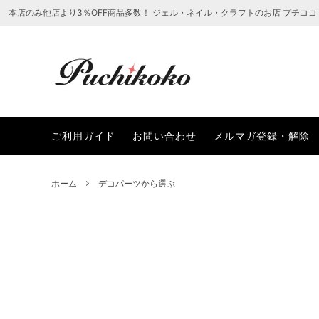
本店のみ他店より3％OFF商品多数！ ジェル・ネイル・クラフトのお店 プチココ
ラインストーン
新着から選ぶ
ご利用ガイド
ネイル
レジン
プチコ
ご利用ガイド
お問い合わせ
メルマガ登録・解除
レジン・クラフト用品
まつ毛エクステアイテムから選ぶ
ファッ
ブラン
SALEアイテムから選ぶ
ホーム
デコパーツから選ぶ