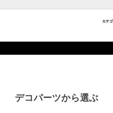
カテ
パーツ
・クラフト用品から選ぶ
コについて
ジェルネイル用品
ファッション雑貨から選ぶ
ション雑貨
ドから選ぶ
デコパーツ
特集から選ぶ
デコパーツから選ぶ