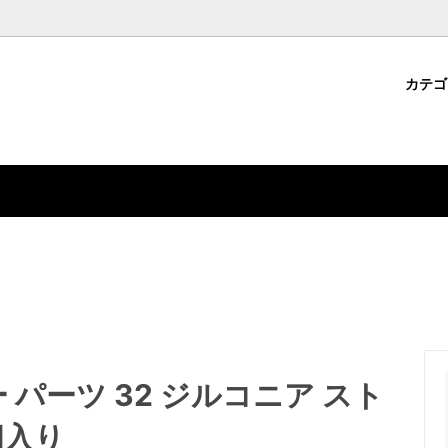
カテ
パーツ
・クラフト用品から選ぶ
コについて
ジェルネイル用品
ファッション雑貨から選ぶ
ション雑貨
ドから選ぶ
デコパーツ
特集から選ぶ
 パーツ 32 ジルコニア スト
個入り