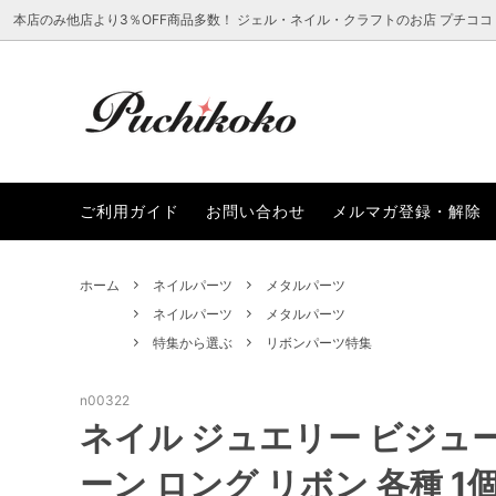
本店のみ他店より3％OFF商品多数！ ジェル・ネイル・クラフトのお店 プチココ
ラインストーン
新着から選ぶ
ご利用ガイド
ネイル
レジン
プチコ
ご利用ガイド
お問い合わせ
メルマガ登録・解除
レジン・クラフト用品
まつ毛エクステアイテムから選ぶ
ファッ
ブラン
SALEアイテムから選ぶ
ホーム
ネイルパーツ
メタルパーツ
ネイルパーツ
メタルパーツ
特集から選ぶ
リボンパーツ特集
n00322
ネイル ジュエリー ビジュー
ーン ロング リボン 各種 1