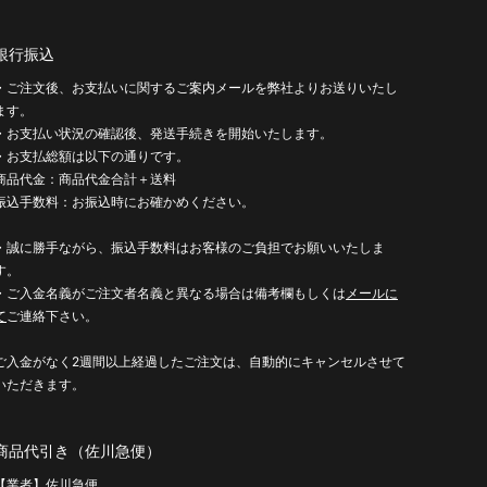
銀行振込
・ご注文後、お支払いに関するご案内メールを弊社よりお送りいたし
ます。
・お支払い状況の確認後、発送手続きを開始いたします。
・お支払総額は以下の通りです。
商品代金：商品代金合計＋送料
振込手数料：お振込時にお確かめください。
・誠に勝手ながら、振込手数料はお客様のご負担でお願いいたしま
す。
・ご入金名義がご注文者名義と異なる場合は備考欄もしくは
メールに
て
ご連絡下さい。
ご入金がなく2週間以上経過したご注文は、自動的にキャンセルさせて
いただきます。
商品代引き（佐川急便）
【業者】佐川急便