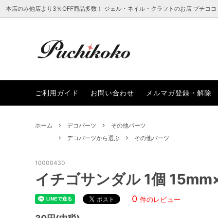
本店のみ他店より3％OFF商品多数！ ジェル・ネイル・クラフトのお店 プチココ
ラインストーン
新着から選ぶ
ご利用ガイド
ネイル
レジン
プチコ
ご利用ガイド
お問い合わせ
メルマガ登録・解除
レジン・クラフト用品
まつ毛エクステアイテムから選ぶ
ファッ
ブラン
SALEアイテムから選ぶ
ホーム
デコパーツ
その他パーツ
デコパーツから選ぶ
その他パーツ
10000430
イチゴサンダル 1個 15mm
0
件のレビュー