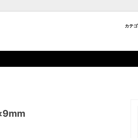
カテ
パーツ
・クラフト用品から選ぶ
コについて
ジェルネイル用品
ファッション雑貨から選ぶ
ション雑貨
ドから選ぶ
デコパーツ
特集から選ぶ
×9mm