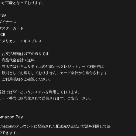
いが可能となっております。
VISA
ダイナース
マスターカード
JCB
アメリカン・エキスプレス
・お支払総額は以下の通りです。
商品代金合計＋送料
・当店ではセキュリティ上の配慮からクレジットカード利用控は
原則としてお送りしておりません。カード会社から送付されます
ご利用明細をご確認ください。
弊社ではSSLというシステムを利用しております。
カード番号は暗号化されて送信されます。ご安心下さい。
Amazon Pay
Amazonのアカウントに登録された配送先や支払い方法を利用して決
済できます。