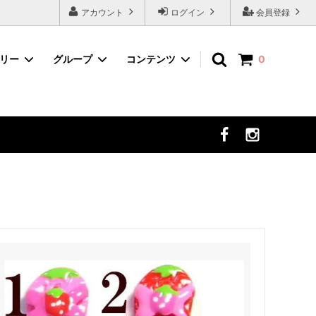
アカウント
ログイン
会員登録
ゴリー
グループ
コンテンツ
0
ネイルツール
デコパーツから選ぶ
まつ毛エクステ
セット商品から選ぶ