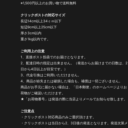
※1,500円以上のお買い物で送料無料
クリックポストの対応サイズ
長辺14cm以上34ｃｍ以下
短辺9cm以上25cm以下
厚さ3cm以内
重さ1kg以内です。
ご利用上の注意
1、直接ポスト投函でのお届けとなります。
2、配達日時の指定は出来ません。（発送からお届けまでの日数は、2
日から4日以上が目安です。）
3、代金引換はご利用いただけません。
4、商品が紛失または破損した場合も、補償は一切ございません。
商品がお手元に届かない場合は、「日本郵便」のホームページよりお
荷物がご確認いただけます。
★「お荷物番号」は発送の際に当店よりメールでお知らせ致します。
ご注意点
・クリックポスト対応商品のみご選択頂けます。
・クリックポストは当日から2、3日後の発送となります。発送次第メ