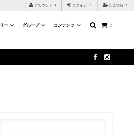
アカウント
ログイン
会員登録
ゴリー
グループ
コンテンツ
0
ネイルツール
デコパーツから選ぶ
まつ毛エクステ
セット商品から選ぶ