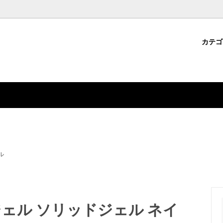
カテ
パーツ
・クラフト用品から選ぶ
コについて
ジェルネイル用品
ファッション雑貨から選ぶ
ション雑貨
ドから選ぶ
デコパーツ
特集から選ぶ
ル
ェル ソリッドジェル ネイ