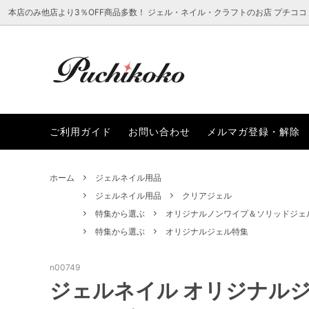
本店のみ他店より3％OFF商品多数！ ジェル・ネイル・クラフトのお店 プチココ
ラインストーン
新着から選ぶ
ご利用ガイド
ネイル
レジン
プチコ
ご利用ガイド
お問い合わせ
メルマガ登録・解除
レジン・クラフト用品
まつ毛エクステアイテムから選ぶ
ファッ
ブラン
SALEアイテムから選ぶ
ホーム
ジェルネイル用品
ジェルネイル用品
クリアジェル
特集から選ぶ
オリジナルノンワイプ＆ソリッドジェ
特集から選ぶ
オリジナルジェル特集
n00749
ジェルネイル オリジナルジ