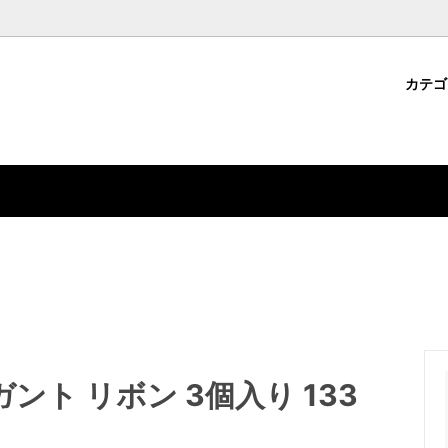
カテ
パーツ
・クラフト用品から選ぶ
コについて
ジェルネイル用品
ファッション雑貨から選ぶ
ション雑貨
ドから選ぶ
デコパーツ
特集から選ぶ
ント リボン 3個入り 133