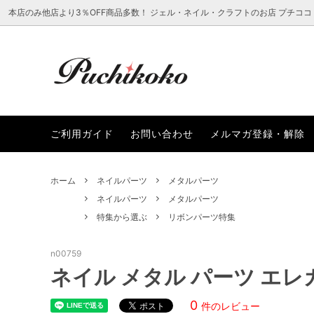
本店のみ他店より3％OFF商品多数！ ジェル・ネイル・クラフトのお店 プチココ
ラインストーン
新着から選ぶ
ご利用ガイド
ネイル
レジン
プチコ
ご利用ガイド
お問い合わせ
メルマガ登録・解除
レジン・クラフト用品
まつ毛エクステアイテムから選ぶ
ファッ
ブラン
SALEアイテムから選ぶ
ホーム
ネイルパーツ
メタルパーツ
ネイルパーツ
メタルパーツ
特集から選ぶ
リボンパーツ特集
n00759
ネイル メタル パーツ エレガ
0
件のレビュー