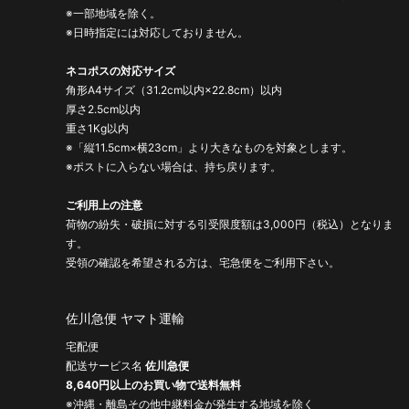
※一部地域を除く。
※日時指定には対応しておりません。
ネコポスの対応サイズ
角形A4サイズ（31.2cm以内×22.8cm）以内
厚さ2.5cm以内
重さ1Kg以内
※「縦11.5cm×横23cm」より大きなものを対象とします。
※ポストに入らない場合は、持ち戻ります。
ご利用上の注意
荷物の紛失・破損に対する引受限度額は3,000円（税込）となりま
す。
受領の確認を希望される方は、宅急便をご利用下さい。
佐川急便 ヤマト運輸
宅配便
配送サービス名
佐川急便
8,640円以上のお買い物で送料無料
※沖縄・離島その他中継料金が発生する地域を除く