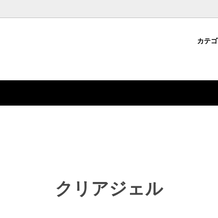
カテ
パーツ
・クラフト用品から選ぶ
コについて
ジェルネイル用品
ファッション雑貨から選ぶ
ション雑貨
ドから選ぶ
デコパーツ
特集から選ぶ
クリアジェル