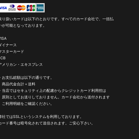
取り扱いカードは以下のとおりです。すべてのカード会社で、一括払
いが可能となっております。
VISA
ダイナース
マスターカード
JCB
アメリカン・エキスプレス
・お支払総額は以下の通りです。
商品代金合計＋送料
・当店ではセキュリティ上の配慮からクレジットカード利用控は
原則としてお送りしておりません。カード会社から送付されます
ご利用明細をご確認ください。
弊社ではSSLというシステムを利用しております。
カード番号は暗号化されて送信されます。ご安心下さい。