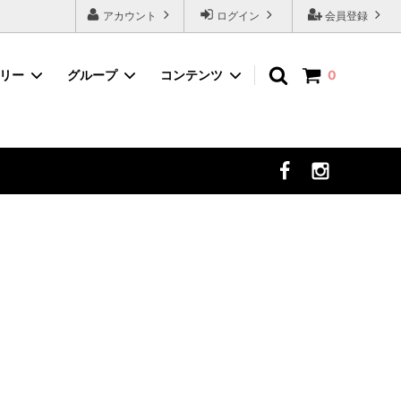
アカウント
ログイン
会員登録
ゴリー
グループ
コンテンツ
0
ネイルツール
デコパーツから選ぶ
まつ毛エクステ
セット商品から選ぶ