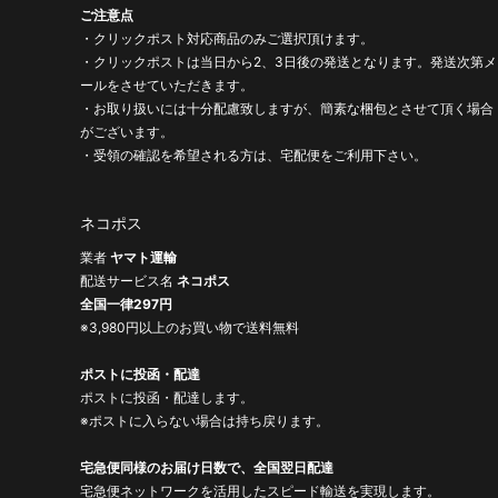
ご注意点
・クリックポスト対応商品のみご選択頂けます。
・クリックポストは当日から2、3日後の発送となります。発送次第メ
ールをさせていただきます。
・お取り扱いには十分配慮致しますが、簡素な梱包とさせて頂く場合
がございます。
・受領の確認を希望される方は、宅配便をご利用下さい。
ネコポス
業者
ヤマト運輸
配送サービス名
ネコポス
全国一律297円
※3,980円以上のお買い物で送料無料
ポストに投函・配達
ポストに投函・配達します。
※ポストに入らない場合は持ち戻ります。
宅急便同様のお届け日数で、全国翌日配達
宅急便ネットワークを活用したスピード輸送を実現します。