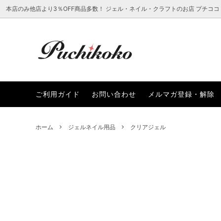
本店のみ他店より3％OFF商品多数！ ジェル・ネイル・クラフトのお店 プチココ
ラインストーン
新着から選ぶ
ご利用ガイド
ネイル
レジン
プチコ
ご利用ガイド
お問い合わせ
メルマガ登録・解除
レジン・クラフト用品
まつ毛エクステアイテムから選ぶ
ファッ
ブラン
SALEアイテムから選ぶ
ホーム
ジェルネイル用品
クリアジェル