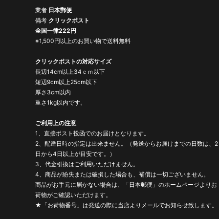
業者
日本郵便
備考
クリックポスト
全国一律222円
※1,500円以上のお買い物で送料無料
クリックポストの対応サイズ
長辺14cm以上34ｃｍ以下
短辺9cm以上25cm以下
厚さ3cm以内
重さ1kg以内です。
ご利用上の注意
1、直接ポスト投函でのお届けとなります。
2、配達日時の指定は出来ません。（発送からお届けまでの日数は、2
日から4日以上が目安です。）
3、代金引換はご利用いただけません。
4、商品が紛失または破損した場合も、補償は一切ございません。
商品がお手元に届かない場合は、「日本郵便」のホームページよりお
荷物がご確認いただけます。
★「お荷物番号」は発送の際に当店よりメールでお知らせ致します。