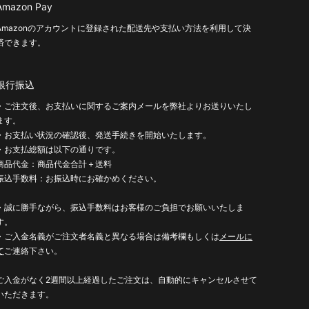
Amazon Pay
Amazonのアカウントに登録された配送先や支払い方法を利用して決
済できます。
銀行振込
・ご注文後、お支払いに関するご案内メールを弊社よりお送りいたし
ます。
・お支払い状況の確認後、発送手続きを開始いたします。
・お支払総額は以下の通りです。
商品代金：商品代金合計＋送料
振込手数料：お振込時にお確かめください。
・誠に勝手ながら、振込手数料はお客様のご負担でお願いいたしま
す。
・ご入金名義がご注文者名義と異なる場合は備考欄もしくは
メールに
て
ご連絡下さい。
ご入金がなく2週間以上経過したご注文は、自動的にキャンセルさせて
いただきます。