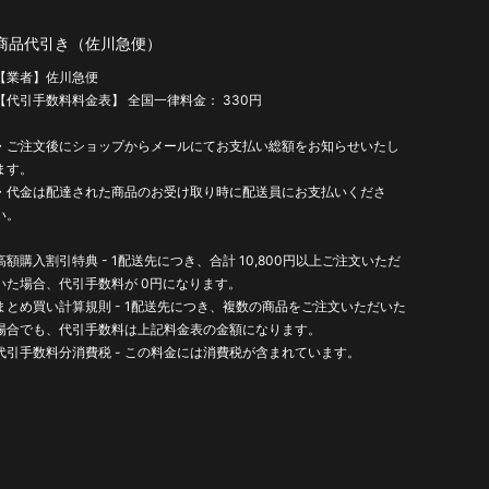
商品代引き（佐川急便）
【業者】佐川急便
【代引手数料料金表】 全国一律料金： 330円
・ご注文後にショップからメールにてお支払い総額をお知らせいたし
ます。
・代金は配達された商品のお受け取り時に配送員にお支払いくださ
い。
高額購入割引特典 - 1配送先につき、合計 10,800円以上ご注文いただ
いた場合、代引手数料が 0円になります。
まとめ買い計算規則 - 1配送先につき、複数の商品をご注文いただいた
場合でも、代引手数料は上記料金表の金額になります。
代引手数料分消費税 - この料金には消費税が含まれています。