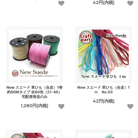
42円(内税)
New スエード 革ひも（合皮）1巻
New スエード 革ひも（合皮）1
約90Mタイプ 全60色（21-40）
ｍ No.03
宅配便発送のみ
42円(内税)
1,280円(内税)