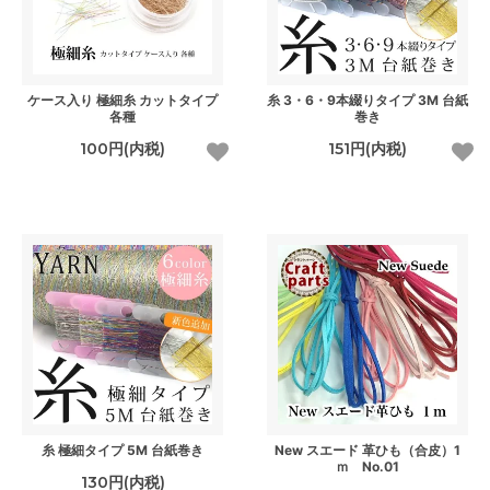
ケース入り 極細糸 カットタイプ
糸 3・6・9本綴りタイプ 3M 台紙
各種
巻き
100円(内税)
151円(内税)
糸 極細タイプ 5M 台紙巻き
New スエード 革ひも（合皮）1
ｍ No.01
130円(内税)