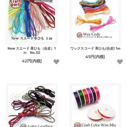
New スエード 革ひも（合皮）1
ワックスコード 革ひも(合皮) 1m
ｍ No.02
45円(内税)
42円(内税)