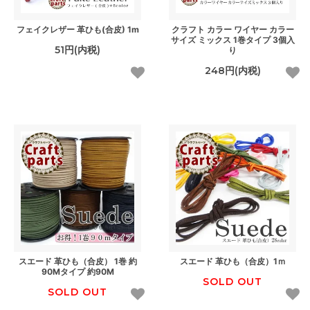
フェイクレザー 革ひも(合皮) 1m
クラフト カラー ワイヤー カラー
サイズ ミックス 1巻タイプ 3個入
51円(内税)
り
248円(内税)
スエード 革ひも（合皮） 1巻 約
スエード 革ひも（合皮）1ｍ
90Mタイプ 約90M
SOLD OUT
SOLD OUT