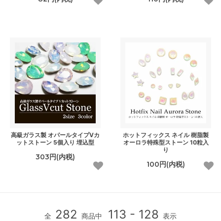
高級ガラス製 オパールタイプVカ
ホットフィックス ネイル 樹脂製
ットストーン 5個入り 埋込型
オーロラ特殊型ストーン 10粒入
り
303円(内税)
100円(内税)
282
113 - 128
全
商品中
表示