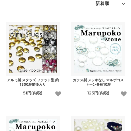
アルミ製 スタッズ フラット型 約
ガラス製 メッキなし マルポコス
1300粒前後入り
トーン各種10粒
51円(内税)
123円(内税)