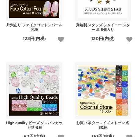
片穴あり フェイクコットンパール
真鍮製 スタッズ シャイニー スタ
各種
ー 星 5個入り
123円(内税)
130円(内税)
High quality ビーズ ソロバンカッ
お買い得 ターコイズストーン 各
ト型 各種
30粒
82円(内税)
110円(内税)