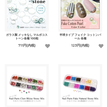
ガラス製 メッキなし マルポコス
半球タイプ フェイク コットンパ
トーン各種 100粒
ール 各種
711円(内税)
123円(内税)